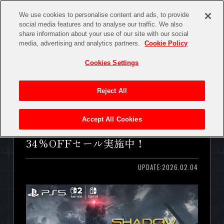
We use cookies to personalise content and ads, to provide
social media features and to analyse our traffic. We also
share information about your use of our site with our social
media, advertising and analytics partners.
Cookie Policy
TOP
NEWS
Cookies Settings
Reject All
EVENT/CAMPAIGN
MEDIA
ABOUT
【PS5】34％OFF！ 通常版セール
Accept All Cookies
開始！ NSW2/NSW通常版も
34％OFFセール実施中！
SYSTEM
CHARACTER
UPDATE:2026.02.04
PRODUCTS