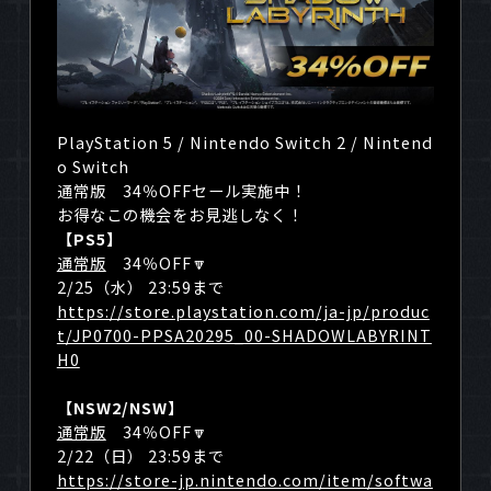
PlayStation 5 / Nintendo Switch 2 / Nintend
o Switch
通常版 34％OFFセール実施中！
お得なこの機会をお見逃しなく！
【PS5】
通常版
34％OFF​🔽
2/25（水） 23:59まで
https://store.playstation.com/ja-jp/produc
t/JP0700-PPSA20295_00-SHADOWLABYRINT
H0
【NSW2/NSW】
通常版
34％OFF​🔽
2/22（日） 23:59まで
https://store-jp.nintendo.com/item/softwa