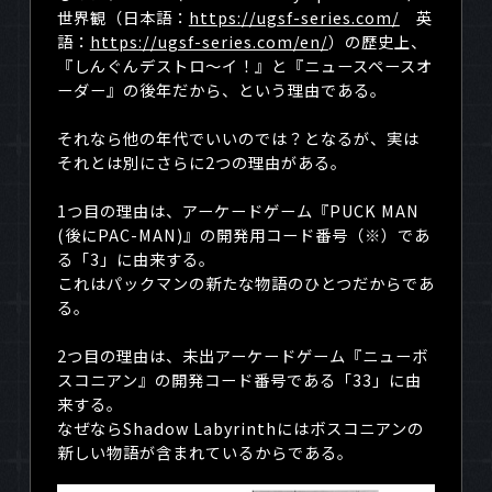
世界観（日本語：
https://ugsf-series.com/
英
語：
https://ugsf-series.com/en/
）の歴史上、
『しんぐんデストロ～イ！』と『ニュースペースオ
ーダー』の後年だから、という理由である。
それなら他の年代でいいのでは？となるが、実は
それとは別にさらに
2
つの理由がある。
1つ目の理由は、アーケードゲーム『
PUCK MAN
(
後に
PAC-MAN)
』の開発用コード番号（※）であ
る「
3
」に由来する。
これはパックマンの新たな物語のひとつだからであ
る。
2つ目の理由は、未出アーケードゲーム『ニューボ
スコニアン』の開発コード番号である「
33
」に由
来する。
なぜなら
Shadow Labyrinth
にはボスコニアンの
新しい物語が含まれているからである。