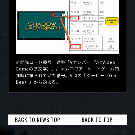
※開発コード番号：通称「
V
ナンバー（
V
は
Video
Game
の頭文字）」。ナムコでアーケードゲーム開
発時に振られていた番号。
V-0
の『ジービー（
Gee
Bee
）』から始まる。
BACK TO NEWS TOP
BACK TO TOP