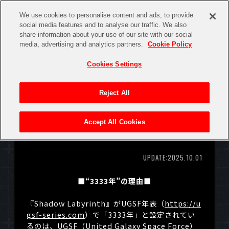
We use cookies to personalise content and ads, to provide
social media features and to analyse our traffic. We also
share information about your use of our site with our social
media, advertising and analytics partners.
Cookie Policy
TOP
NEWS
Cookies Settings
Reject All
GAME
MEDIA
ABOUT
タゴッチ博士のShadow Labyrinthト
Accept All Cookies
リビア #6 －“3333年”の理由－
SYSTEM
CHARACTER
UPDATE:2025.10.01
■“3333年”の理由■
PRODUCTS
『
Shadow Labyrinth
』が
UGSF
年表（
https://u
gsf-series.com
）で「
3333
年」と設定されてい
るのは、
UGSF
（
United Galaxy Space Force
）