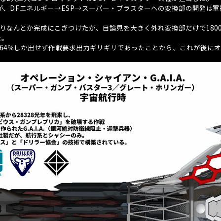
が、
DF
エネルギー→
ESP
→スーパー・ブラスターへの変換部の開発は軍
りなんとか完成にこぎつけたが、目論見を大きく外れ変換部だけで
180
た。
64
％しか出せず作戦要求出力ギリギリであったことから、これが後にオ