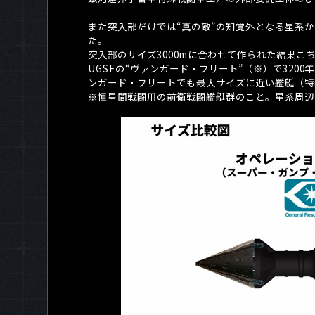
また突入部だけでは“真の敵”の知覚外となる星系
た。
突入部のサイズ
3000m
に合わせて作られた結果こ
UGSF
の“ヴァンガード・フリート”（※）で
3200
年
ンガード・フリートでも最大サイズに近い艦艇（特
※恒星間戦闘用の前衛戦闘艦艇群のこと。星系周辺