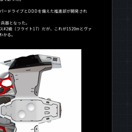
パードライブと
DDD
を備えた推進部が開発され
な兵器となった。
ス
#2
級（フライト
17
）だが、これが
1520m
とヴァ
わかる。