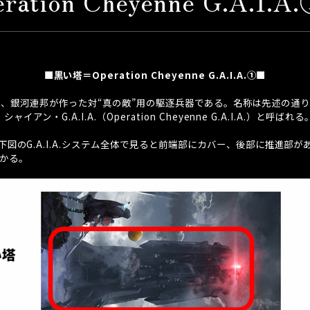
ration Cheyenne G.A.I.
■黒い塔＝Operation Cheyenne G.A.I.A.①■
、銀河連邦が作った対“真の敵”用の駆逐兵器である。名称は先述の通
・シャイアン・
G.A.I.A.
（
Operation Cheyenne G.A.I.A.
）と呼ばれる
下図の
G.A.I.A.
システム全体で見ると前端部にカバー、後部に推進部が
かる。