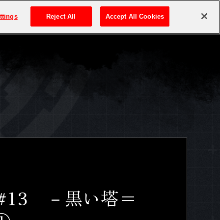
ttings
Reject All
Accept All Cookies
ア #13 －黒い塔＝