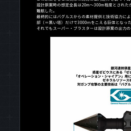
設計原案時の想定全長は
20m
～
300m
程度とされた
難航した。
最終的にはバグルスからの素材提供と技術協力によ
部（＝黒い塔）だけで
3000
ｍをこえる巨体となっ
それでもスーパー・ブラスターは設計原案の出力の