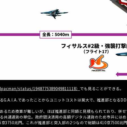
ialpacman/status/1948775389049811118）
でも見ることができる。
る
G.A.I.A.
であったことからユニットコストは莫大で、推進部となる
DD
。
あるため換算が難しいが、ほぼ推進部と同額と見積もられており、併せ
る共通通貨の単位。政府間決済用の高額デジタル通貨のため市井にはめ
5
京
3750
兆円。これが推進部と突入部の
2
つなので総額は
410
京
7500
兆