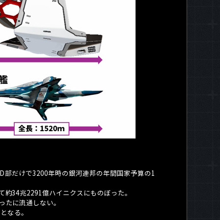
D
部だけで
3200
年時の銀河連邦の年間国家予算の
1
て約
34
兆
2291
億ハイニクスにものぼった。
ったに流通しない。
円となる。