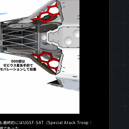
も最終的には
UGSF-SAT
（
Special Atack Troop
：
様であった。