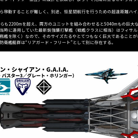
から移動することが難しく、別途、恒星間航行を行うための超遠距離ハイ
ちらも
2200m
を超え、両方のユニットを組み合わせると
5040m
もの巨大
当時に運用していた最新鋭強襲打撃艦（戦艦クラスに相当）はフィサル
務艦を除く）なので、そのサイズたるやとてつもなく巨大であることが
防衛艦艇群は“リアガード・フリート”として別に存在する。