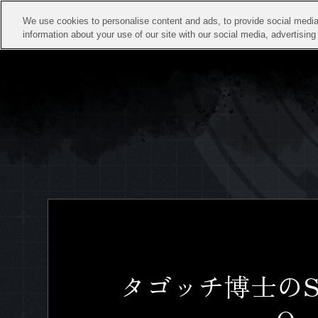
We use cookies to personalise content and ads, to provide social media 
information about your use of our site with our social media, advertisin
タゴッチ博士のSha