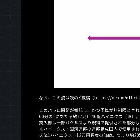
なお、この姿は次の
X
投稿（
https://x.com/offic
このように開発が難航し、かつ予算が無制限とされ
60
分の
1
にあたる約
17
兆
1146
億ハイニクス（※）
突入部は一部バグルスより現物で提供された部分も
※ハイニクス：銀河連邦の連邦構成国内で使用され
大体
1
ハイニクス＝
12
万円程度の価値。つまり約
20