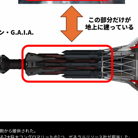
側から提供された。
る
2
大巨大コングロマリットの
1
つ、ゼネラルリソース社が担当した。