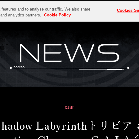
features and to analyse our traffic. We also share
Cookies Se
g and analytics partners.
Cookie Policy
TOP
NEWS
MEDIA
ABOUT
SYSTEM
CHARACTER
PRODUCTS
GAME
dow Labyrinthトリビ