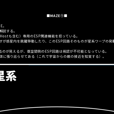
■MAZE①■
ZE
。
解説する。
-Host
も含む）専用の
ESP
関連機能を担っている。
グザが惑星内を跳躍移動したり、この
ESP
回路そのものが星系ワープの発
るのが見えるが、亜空間側の
ESP
回路は視認が不可能となっている。
体に張り巡らせてある（これで宇宙からの敵の接近を知覚する）。