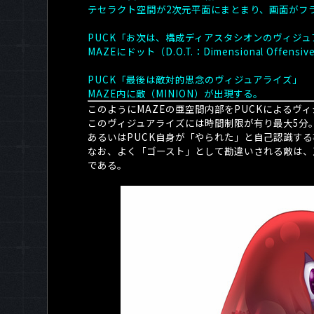
テセラクト空間が2次元平面にまとまり、画面がフ
PUCK「お次は、構成ディアスタシオンのヴィジュ
MAZEにドット（D.O.T.：Dimensional Offensi
PUCK「最後は敵対的思念のヴィジュアライズ」
MAZE内に敵（MINION）が出現する。
このように
MAZE
の亜空間内部を
PUCK
によるヴィ
このヴィジュアライズには時間制限が有り最大
5
分
あるいは
PUCK
自身が「やられた」と自己認識する
なお、よく「ゴースト」として勘違いされる敵は、
である。