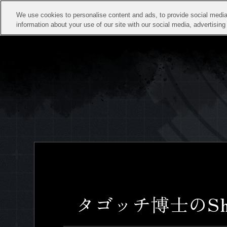
We use cookies to personalise content and ads, to provide social media 
information about your use of our site with our social media, advertisin
タゴッチ博士のShad