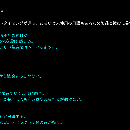
る。
トタイミングが違う、あるいは未使用の用語もあるため製品と微妙に異
破壊不能の素材だ」
オンの流動を感じる。
凄まじい強度を持っているようだ」
部から破壊するしかない」
と染みていくように融合。
ーが操作しても向きは変えられるが動けない。
間）が出現する。
けない。テセラクト空間のみが動く。