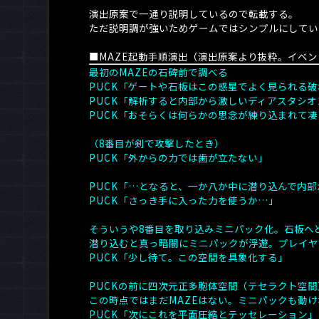
演出原案で一通り説明しているので転載する。
ただ説明調が強いためゲームではシンプルにしてい
■
MAZE
起動手順演出（演出原案より抜粋。イベン
最初のMAZEの石碑前で調べる
PUCK「ゲートや石板はこの惑星でよく見られる
PUCK「解析すると内部から激しいディアスタシ
PUCK「おそらくは何らかの思念が練り込まれて
（8番目が剣で攻撃したとき）
PUCK「外からの力では歯が立たない」
PUCK「…となると、一か八か中に潜り込んで内
PUCK「さっき手に入った力を使うか…」
そういうや8番目を取り込みミニパック化。石板へ
潜り込むと真っ暗闇にミニパックが浮遊。プレイヤ
PUCK「少し待て。この空間を具象化する」
PUCKの前に四次元正多胞体空間（テセラクト空
この時点ではまだMAZEはない。ミニパックも動
PUCK「次にこれを平面圧縮とテッセレーション」