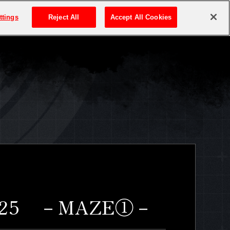
ttings
Reject All
Accept All Cookies
 #25 －MAZE①－