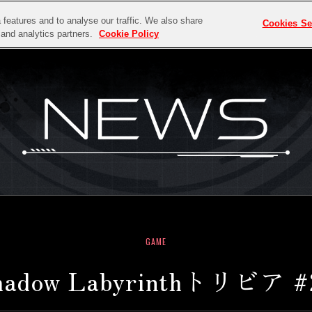
features and to analyse our traffic. We also share
Cookies Se
g and analytics partners.
Cookie Policy
TOP
NEWS
MEDIA
ABOUT
SYSTEM
CHARACTER
PRODUCTS
GAME
ow Labyrinthトリビア