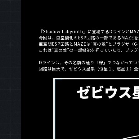
『
Shadow Labyrinth
』に登場する
D
ラインと
MA
今回は、亜空間側の
ESP
回路の一部である
MAZE
を
亜空間
ESP
回路と
MAZE
は“真の敵”とブラグザ（
G
これは“真の敵”の一部機能を担っていたり、ブラ
Dラインは、その名前の通り「線」でつながってい
回路は巨大で、ゼビウス星系（恒星１、惑星１）全