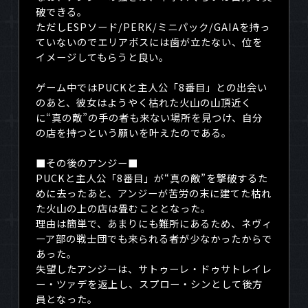
破できる。
ただし
ESP
ソード
/PERK/
ミニパック
/GAIA
を持っ
ていないのでエリアボスには歯が立たない、位を
イメージしてもらうと良い。
ゲーム中では
PUCK
と主人公「
8
番目」との出会い
のあと、彼女はようやく枯れた火山の山頂近く
に“真の敵”の手の者も来ない場所を見つけ、自分
の店を持つという願いを叶えたのである。
■その後のアンジー■
PUCKと主人公「
8
番目」が“真の敵”を撃破するた
めに去ったあと、アンジーが苦労の末に建てた枯れ
た火山の上の店は畳むこととなった。
理由は簡単で、あまりにも難所にあるため、ネヴィ
ーア部の戦士団でも来られる者が少なかったからで
あった。
失望したアンジーは、サトゥーレ・ドゥサトレイレ
ー・ツァデを返上し、スプロー・シンとして後方
員となった。