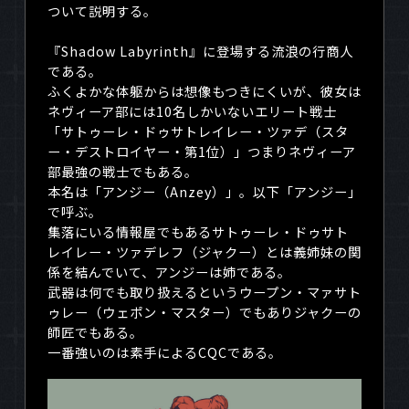
ついて説明する。
『
Shadow Labyrinth
』に登場する流浪の行商人
である。
ふくよかな体躯からは想像もつきにくいが、彼女は
ネヴィーア部には
10
名しかいないエリート戦士
「サトゥーレ・ドゥサトレイレー・ツァデ（スタ
ー・デストロイヤー・第
1
位）」つまりネヴィーア
部最強の戦士でもある。
本名は「アンジー（
Anzey
）」。以下「アンジー」
で呼ぶ。
集落にいる情報屋でもあるサトゥーレ・ドゥサト
レイレー・ツァデレフ（ジャクー）とは義姉妹の関
係を結んでいて、アンジーは姉である。
武器は何でも取り扱えるというウープン・マァサト
ゥレー（ウェポン・マスター）でもありジャクーの
師匠でもある。
一番強いのは素手による
CQC
である。