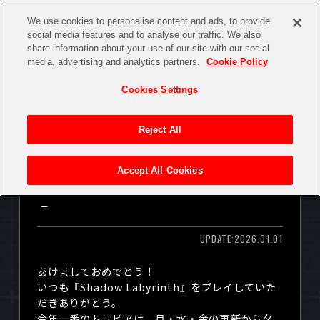
We use cookies to personalise content and ads, to provide
social media features and to analyse our traffic. We also
share information about your use of our site with our social
media, advertising and analytics partners.
Cookie Policy
TOP
NEWS
Cookies Settings
Reject All
GAME
MEDIA
ABOUT
タゴッチ博士のShadow Labyrinthト
Accept All Cookies
リビア #46 －殲滅者姉妹・ツァデ
－
SYSTEM
CHARACTER
UPDATE:2026.01.01
あけましておめでとう！
PRODUCTS
いつも『
Shadow Labyrinth
』をプレイしていた
だきありがとう。
今年一番のトリビアは、月・水・金の更新からタ