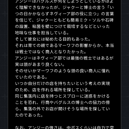
アンジーはバグルスが何をしようとしているかはよ
く理解できなかったが、ジャクーと博士の言う「い
つの日かかならずネヴィーア部の役に立つ」の言葉
を信じて、ジャクーともども簡易ミク・ソルや石碑
の設置、粘菌を壁につけて栽培するなどといった
地味な仕事を担当している。
そして彼女には秘めたる目的もあった。
それは育ての親であるマーワフの影響からか、本当
は戦士ではなく商人となりたかった。
アンジーはネヴィーア部では最強の戦士ではあるが
実は頭があまり良くない。
そのせいかマーワフのような頭の良い商人に憧れ
ていたのである。
いつか自分だけの店を持ちたいという考えの実現
のため、店を作れる場所を探している。
同じ集落内に店を持つとスプローに迷惑をかける
ことを恐れ、行商やバグルスの博士への協力の傍
ら、集落の外でお店が開けそうな場所を探してい
たのであった。
なお、アンジーの強さは、中ボスくらいは自力で突