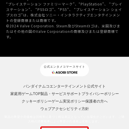
“プレイステーション ファミリーマーク”、“PlayStation”、 “プレイ
ステーション”、 “PS5ロゴ”、“PS5”、 “プレイステーション シェイ
プスロゴ”は、
株式会社ソニー・インタラクティブエンタテインメン
トの登録商標または商標です。
©2024 Valve Corporation. Steam及びSteamロゴは、米国及びま
たはその他の国のValve Corporationの商標及びまたは登録商標で
す。
公式エンタメコマースサイト
バンダイナムコエンターテインメント公式サイト
家庭用ゲームTOP
製品・サービスサポート
プライバシーポリシー
クッキーポリシー
ゲーム実況ポリシー
保護者の方へ
ウェブアクセシビリティ方針
製品の希望小売価格は旧税率に基づく税込表記となっている場合がございます。ご購
入時の消費税率により希望小売価格は変動します。